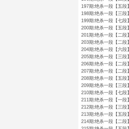
197期:绝杀一段【五段
198期:绝杀一段【三段
199期:绝杀一段【七段
200期:绝杀一段【五段
201期:绝杀一段【二段】
203期:绝杀一段【二段
204期:绝杀一段【六段
205期:绝杀一段【三段
206期:绝杀一段【二段
207期:绝杀一段【二段
208期:绝杀一段【五段
209期:绝杀一段【三段
210期:绝杀一段【七段
211期:绝杀一段【一段
212期:绝杀一段【三段
213期:绝杀一段【五段
214期:绝杀一段【二段
215期:绝杀一段【五段