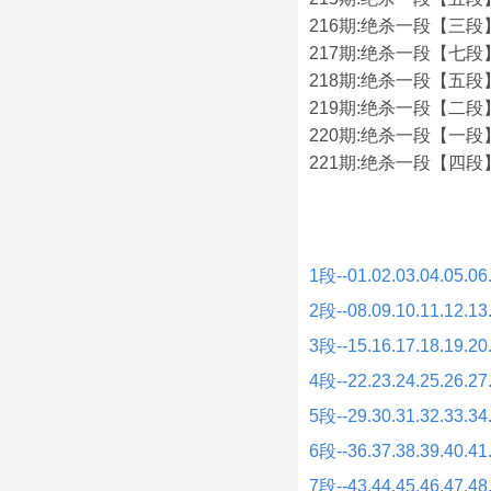
216期:绝杀一段【三段
217期:绝杀一段【七段
218期:绝杀一段【五段
219期:绝杀一段【二段
220期:绝杀一段【一段
221期:绝杀一段【四段】
1段--01.02.03.04.05.06
2段--08.09.10.11.12.13
3段--15.16.17.18.19.20
4段--22.23.24.25.26.27
5段--29.30.31.32.33.34
6段--36.37.38.39.40.41
7段--43.44.45.46.47.48