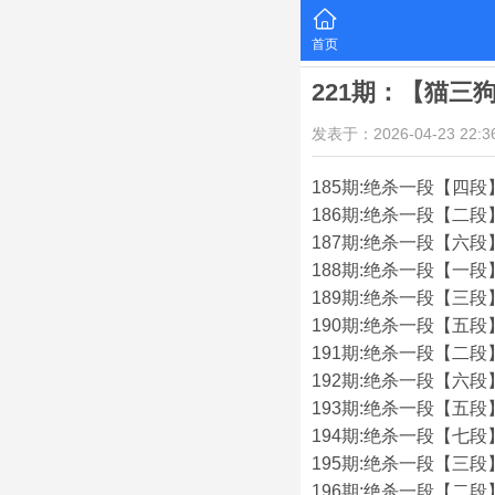
首页
221期：【猫三
发表于：2026-04-23 22:36
185期:绝杀一段【四段
186期:绝杀一段【二段
187期:绝杀一段【六段
188期:绝杀一段【一段
189期:绝杀一段【三段
190期:绝杀一段【五段
191期:绝杀一段【二段
192期:绝杀一段【六段
193期:绝杀一段【五段
194期:绝杀一段【七段
195期:绝杀一段【三段
196期:绝杀一段【二段