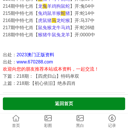
214期中特七肖【
龙
兔
羊鸡狗鼠蛇
】开:兔04中
215期中特七肖【
兔鸡鼠羊猴
蛇
猪
】开:蛇14中
216期中特七肖【
虎鼠猪
马
龙蛇猴
】开:马37中
217期中特七肖【
鼠兔猴龙牛马鸡
】开:蛇26错
218期中特七肖【
猴猪牛鼠兔龙羊
】开:0000中
出处：
2023澳门正版资料
出处：
www.670288.com
欢迎向您的朋友推荐本站或本资料，一起交流！
下篇：218期：【四虎归山】特码单双
上篇：218期:【初心依旧】绝杀四肖
返回首页
首页
彩图
黑白
记录