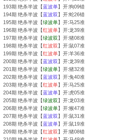
193期 绝杀半波【
蓝波单
】开:狗09错
194期 绝杀半波【
蓝波双
】开:蛇26错
195期 绝杀半波【
绿波单
】开:马25准
196期 绝杀半波【
红波单
】开:龙39准
197期 绝杀半波【
绿波
双
】开:猪08准
198期 绝杀半波【
红波
双
】开:鼠07准
199期 绝杀半波【
红波单
】开:羊36准
200期 绝杀半波【
蓝波双
】开:龙39准
201期 绝杀半波【
绿波单
】开:猪32准
202期 绝杀半波【
蓝波双
】开:兔40准
203期 绝杀半波【
红波单
】开:马25准
204期 绝杀半波【
蓝波单
】开:虎05准
205期 绝杀半波【
绿波
双
】开:龙03准
206期 绝杀半波【
绿波单
】开:猴47准
207期 绝杀半波【
蓝波双
】开:鼠31准
208期 绝杀半波【
蓝波单
】开:鼠19准
209期 绝杀半波【
红波
双
】开:猪08错
210期 绝杀半波【
红波单
】开:马49准