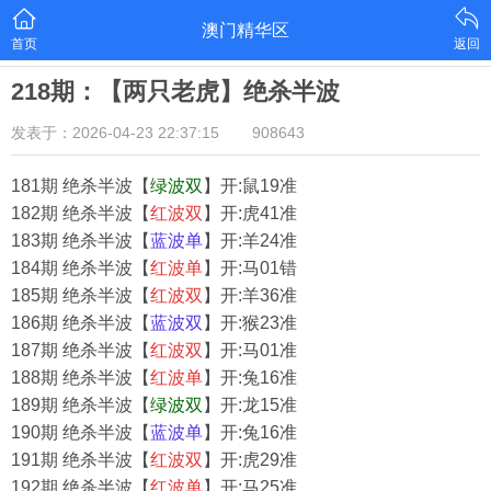
澳门精华区
首页
返回
218期：【两只老虎】绝杀半波
发表于：2026-04-23 22:37:15
908643
181期 绝杀半波【
绿波双
】开:鼠19准
182期 绝杀半波【
红波
双
】开:虎41准
183期 绝杀半波【
蓝波单
】开:羊24准
184期 绝杀半波【
红波单
】开:马01错
185期 绝杀半波【
红波
双
】开:羊36准
186期 绝杀半波【
蓝波双
】开:猴23准
187期 绝杀半波【
红波
双
】开:马01准
188期 绝杀半波【
红波单
】开:兔16准
189期 绝杀半波【
绿波
双
】开:龙15准
190期 绝杀半波【
蓝波单
】开:兔16准
191期 绝杀半波【
红波
双
】开:虎29准
192期 绝杀半波【
红波单
】开:马25准