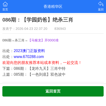
香港精华区
首页
返回
086期：【学园奶爸】绝杀三肖
发表于：2026-04-23 22:37:20
836943
086期→杀三肖→
【马猴龙
】开0000准
出处：
2023澳门正版资料
出处：
www.670288.com
欢迎向您的朋友推荐本站或本资料，一起交流！
下篇：086期：【龙吟九天】三肖中特
上篇：085期：【一色到底】双色波中
返回首页