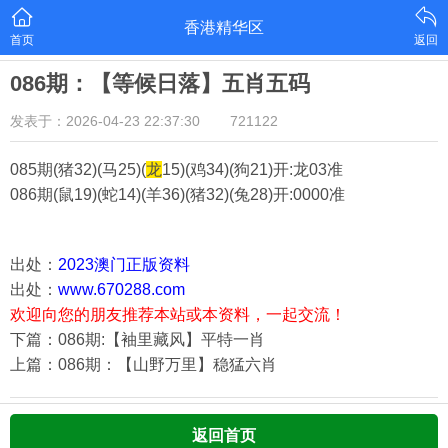
香港精华区
首页
返回
086期：【等候日落】五肖五码
发表于：2026-04-23 22:37:30
721122
085期(猪32)(马25)(
龙
15)(鸡34)(狗21)
开:龙03准
086期(鼠19)(蛇14)(羊36)(猪32)(兔28)
开:0000准
出处：
2023澳门正版资料
出处：
www.670288.com
欢迎向您的朋友推荐本站或本资料，一起交流！
下篇：086期:【袖里藏风】平特一肖
上篇：086期：【山野万里】稳猛六肖
返回首页