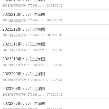
2023澳门正版资料 670288.com
08-03 05:31
2023213期：八仙过海图
2023澳门正版资料 670288.com
08-02 05:31
2023212期：八仙过海图
2023澳门正版资料 670288.com
08-01 05:31
2023211期：八仙过海图
2023澳门正版资料 670288.com
07-31 05:31
2023210期：八仙过海图
2023澳门正版资料 670288.com
07-30 05:31
2023209期：八仙过海图
2023澳门正版资料 670288.com
07-29 05:31
2023208期：八仙过海图
2023澳门正版资料 670288.com
07-28 05:31
2023207期：八仙过海图