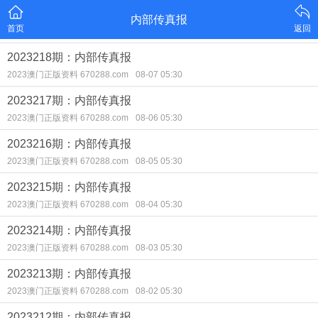
内部传真报
首页
返回
2023218期：内部传真报
2023澳门正版资料 670288.com
08-07 05:30
2023217期：内部传真报
2023澳门正版资料 670288.com
08-06 05:30
2023216期：内部传真报
2023澳门正版资料 670288.com
08-05 05:30
2023215期：内部传真报
2023澳门正版资料 670288.com
08-04 05:30
2023214期：内部传真报
2023澳门正版资料 670288.com
08-03 05:30
2023213期：内部传真报
2023澳门正版资料 670288.com
08-02 05:30
2023212期：内部传真报