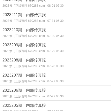
2023澳门正版资料 670288.com
08-01 05:30
2023211期：内部传真报
2023澳门正版资料 670288.com
07-31 05:30
2023210期：内部传真报
2023澳门正版资料 670288.com
07-30 05:30
2023209期：内部传真报
2023澳门正版资料 670288.com
07-29 05:30
2023208期：内部传真报
2023澳门正版资料 670288.com
07-28 05:30
2023207期：内部传真报
2023澳门正版资料 670288.com
07-27 05:30
2023206期：内部传真报
2023澳门正版资料 670288.com
07-27 05:30
2023205期：内部传真报