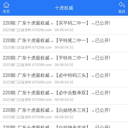
十虎权威
首页
返回
220期: 广东十虎最权威→【买平码二中一】→已公开!
2023澳门正版资料 670288.com
08-08 04:32
220期: 广东十虎最权威→【平特尾二中一】→已公开!
2023澳门正版资料 670288.com
08-08 04:32
220期: 广东十虎最权威→【平特肖二中一】→已公开!
2023澳门正版资料 670288.com
08-08 04:32
220期: 广东十虎最权威→【必中特码三头】→已公开!
2023澳门正版资料 670288.com
08-08 04:32
220期: 广东十虎最权威→【必中合数单双】→已公开!
2023澳门正版资料 670288.com
08-08 04:32
220期: 广东十虎最权威→【白姐绝杀三肖】→已公开!
2023澳门正版资料 670288.com
08-08 04:32
220期: 广东十虎最权威→【白姐绝杀半波】→已公开!