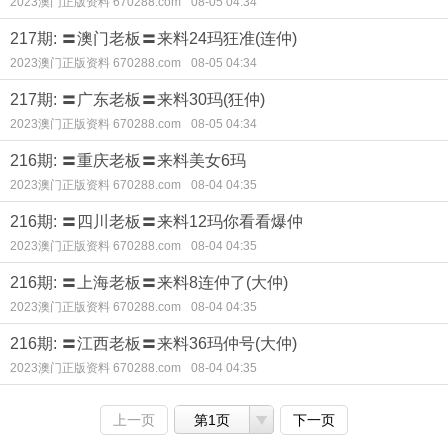
2023澳门正版资料 670288.com
08-05 04:34
217期: 〓澳门老板〓来料24玛狂准(连仲)
2023澳门正版资料 670288.com
08-05 04:34
217期: 〓广东老板〓来料30玛(狂仲)
2023澳门正版资料 670288.com
08-05 04:34
216期: 〓重庆老板〓来料美女6玛
2023澳门正版资料 670288.com
08-04 04:35
216期: 〓四川老板〓来料12玛你看看爆仲
2023澳门正版资料 670288.com
08-04 04:35
216期: 〓上海老板〓来料8连仲了(大仲)
2023澳门正版资料 670288.com
08-04 04:35
216期: 〓江西老板〓来料36玛仲号(大仲)
2023澳门正版资料 670288.com
08-04 04:35
上一页
第1页
下一页