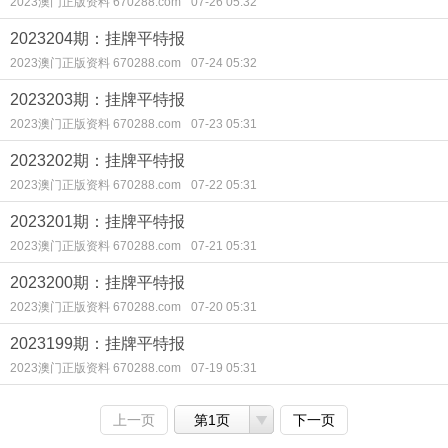
2023澳门正版资料 670288.com
07-26 05:32
2023204期：挂牌平特报
2023澳门正版资料 670288.com
07-24 05:32
2023203期：挂牌平特报
2023澳门正版资料 670288.com
07-23 05:31
2023202期：挂牌平特报
2023澳门正版资料 670288.com
07-22 05:31
2023201期：挂牌平特报
2023澳门正版资料 670288.com
07-21 05:31
2023200期：挂牌平特报
2023澳门正版资料 670288.com
07-20 05:31
2023199期：挂牌平特报
2023澳门正版资料 670288.com
07-19 05:31
上一页
第1页
下一页