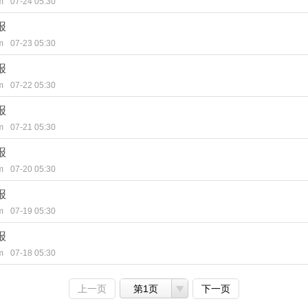
m
07-24 05:30
报
m
07-23 05:30
报
m
07-22 05:30
报
m
07-21 05:30
报
m
07-20 05:30
报
m
07-19 05:30
报
m
07-18 05:30
上一页
第1页
下一页