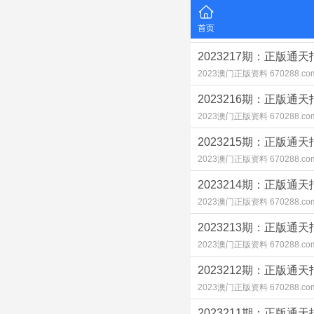
首页
2023217期：正版通天
2023澳门正版资料 670288.co
2023216期：正版通天
2023澳门正版资料 670288.co
2023215期：正版通天
2023澳门正版资料 670288.co
2023214期：正版通天
2023澳门正版资料 670288.co
2023213期：正版通天
2023澳门正版资料 670288.co
2023212期：正版通天
2023澳门正版资料 670288.co
2023211期：正版通天