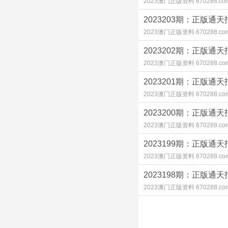
2023澳门正版资料 670288.co
2023203期：正版通天
2023澳门正版资料 670288.co
2023202期：正版通天
2023澳门正版资料 670288.co
2023201期：正版通天
2023澳门正版资料 670288.co
2023200期：正版通天
2023澳门正版资料 670288.co
2023199期：正版通天
2023澳门正版资料 670288.co
2023198期：正版通天
2023澳门正版资料 670288.co