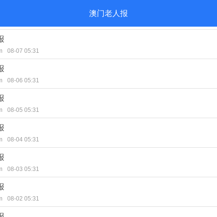
澳门老人报
报
m
08-07 05:31
报
m
08-06 05:31
报
m
08-05 05:31
报
m
08-04 05:31
报
m
08-03 05:31
报
m
08-02 05:31
报