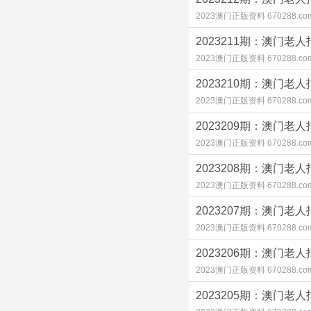
2023澳门正版资料 670288.co
2023211期：澳门老人
2023澳门正版资料 670288.co
2023210期：澳门老人
2023澳门正版资料 670288.co
2023209期：澳门老人
2023澳门正版资料 670288.co
2023208期：澳门老人
2023澳门正版资料 670288.co
2023207期：澳门老人
2023澳门正版资料 670288.co
2023206期：澳门老人
2023澳门正版资料 670288.co
2023205期：澳门老人