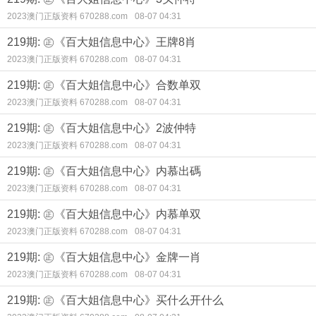
2023澳门正版资料 670288.com
08-07 04:31
219期: ㊣《百大姐信息中心》王牌8肖
2023澳门正版资料 670288.com
08-07 04:31
219期: ㊣《百大姐信息中心》合数单双
2023澳门正版资料 670288.com
08-07 04:31
219期: ㊣《百大姐信息中心》2波仲特
2023澳门正版资料 670288.com
08-07 04:31
219期: ㊣《百大姐信息中心》内慕出碼
2023澳门正版资料 670288.com
08-07 04:31
219期: ㊣《百大姐信息中心》内慕单双
2023澳门正版资料 670288.com
08-07 04:31
219期: ㊣《百大姐信息中心》金牌一肖
2023澳门正版资料 670288.com
08-07 04:31
219期: ㊣《百大姐信息中心》买什么开什么