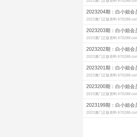
2023澳门正版资料 670288.co
2023204期：白小姐会
2023澳门正版资料 670288.co
2023203期：白小姐会
2023澳门正版资料 670288.co
2023202期：白小姐会
2023澳门正版资料 670288.co
2023201期：白小姐会
2023澳门正版资料 670288.co
2023200期：白小姐会
2023澳门正版资料 670288.co
2023199期：白小姐会
2023澳门正版资料 670288.co