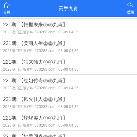
高手九肖
首页
返回
221期: 【把握未来㊣㊣九肖】
2023澳门正版资料 670288.com
08-09 04:36
221期: 【美丽人生㊣㊣九肖】
2023澳门正版资料 670288.com
08-09 04:36
221期: 【独来独去㊣㊣九肖】
2023澳门正版资料 670288.com
08-09 04:36
221期: 【红姐传奇㊣㊣九肖】
2023澳门正版资料 670288.com
08-09 04:36
221期: 【风火佳人㊣㊣九肖】
2023澳门正版资料 670288.com
08-09 04:36
221期: 【蛇蝎美人㊣㊣九肖】
2023澳门正版资料 670288.com
08-09 04:36
221期: 【妙手回春㊣㊣九肖】